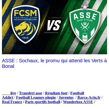
ASSE : Sochaux, le promu qui attend les Verts à
Bonal
NOS PARTENAIRES
Foot
live
/
Transfert asse
/
Résultats foot
/
Football
Addict
/
Football Leagues plugin
/
Juventus
/
Barca-Actu.fr
/
Real France
/
Paris sportifs football
/
Wonderbox ASSE
/