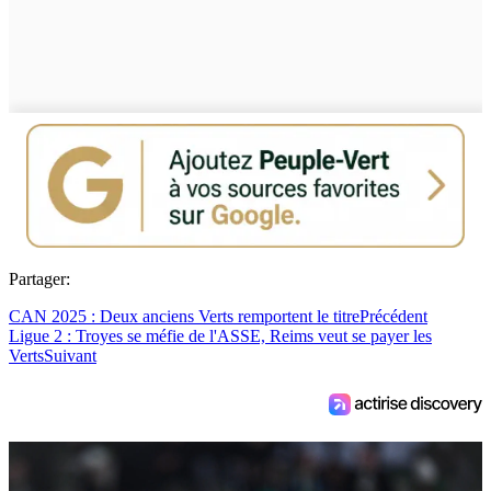
Partager:
CAN 2025 : Deux anciens Verts remportent le titre
Précédent
Ligue 2 : Troyes se méfie de l'ASSE, Reims veut se payer les
Verts
Suivant