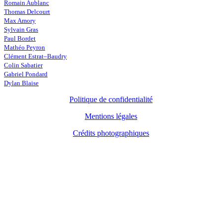
Romain Aublanc
Thomas Delcourt
Max Amory
Sylvain Gras
Paul Bordet
Mathéo Peyron
Clément Estrat–Baudry
Colin Sabatier
Gabriel Pondard
Dylan Blaise
Politique de confidentialité
Mentions légales
Crédits photographiques