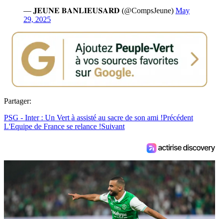
— 𝐉𝐄𝐔𝐍𝐄 𝐁𝐀𝐍𝐋𝐈𝐄𝐔𝐒𝐀𝐑𝐃 (@CompsJeune)
May
29, 2025
Partager:
PSG - Inter : Un Vert à assisté au sacre de son ami !
Précédent
L'Equipe de France se relance !
Suivant