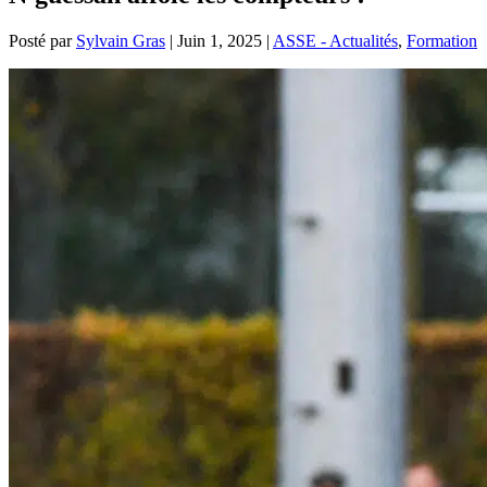
Posté par
Sylvain Gras
|
Juin 1, 2025
|
ASSE - Actualités
,
Formation