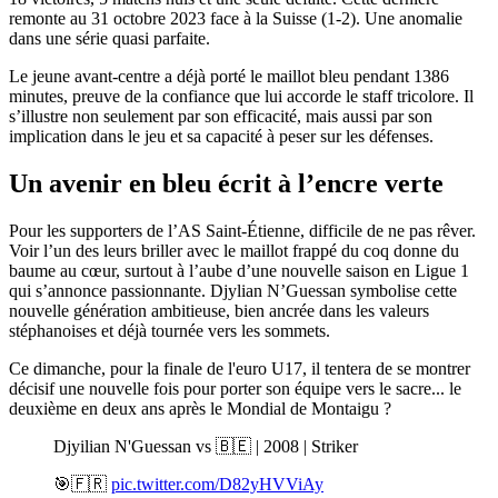
remonte au 31 octobre 2023 face à la Suisse (1-2). Une anomalie
dans une série quasi parfaite.
Le jeune avant-centre a déjà porté le maillot bleu pendant 1386
minutes, preuve de la confiance que lui accorde le staff tricolore. Il
s’illustre non seulement par son efficacité, mais aussi par son
implication dans le jeu et sa capacité à peser sur les défenses.
Un avenir en bleu écrit à l’encre verte
Pour les supporters de l’AS Saint-Étienne, difficile de ne pas rêver.
Voir l’un des leurs briller avec le maillot frappé du coq donne du
baume au cœur, surtout à l’aube d’une nouvelle saison en Ligue 1
qui s’annonce passionnante. Djylian N’Guessan symbolise cette
nouvelle génération ambitieuse, bien ancrée dans les valeurs
stéphanoises et déjà tournée vers les sommets.
Ce dimanche, pour la finale de l'euro U17, il tentera de se montrer
décisif une nouvelle fois pour porter son équipe vers le sacre... le
deuxième en deux ans après le Mondial de Montaigu ?
Djyilian N'Guessan vs 🇧🇪 | 2008 | Striker
🎯🇫🇷
pic.twitter.com/D82yHVViAy