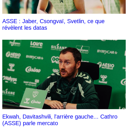
ASSE : Jaber, Csongvaï, Svetlin, ce que
révèlent les datas
Ekwah, Davitashvili, l'arrière gauche... Cathro
(ASSE) parle mercato