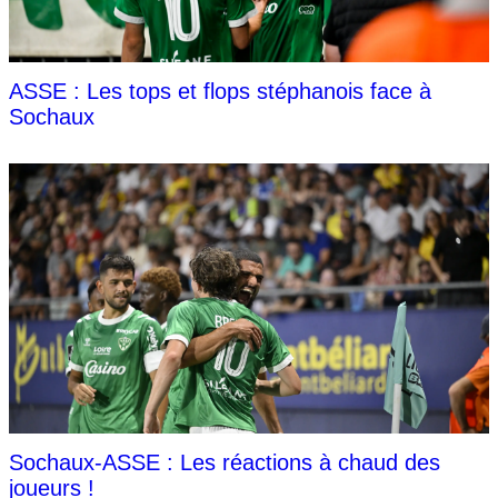
ASSE : Les tops et flops stéphanois face à
Sochaux
Sochaux-ASSE : Les réactions à chaud des
joueurs !