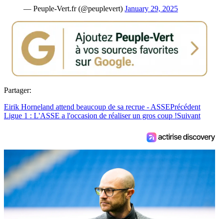
— Peuple-Vert.fr (@peuplevert)
January 29, 2025
Partager:
Eirik Horneland attend beaucoup de sa recrue - ASSE
Précédent
Ligue 1 : L'ASSE a l'occasion de réaliser un gros coup !
Suivant