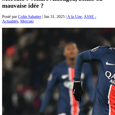
mauvaise idée ?
Posté par
Colin Sabatier
|
Jan 31, 2025
|
A la Une
,
ASSE -
Actualités
,
Mercato