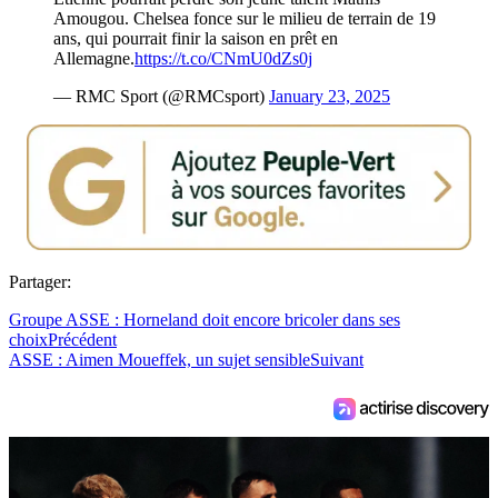
Amougou. Chelsea fonce sur le milieu de terrain de 19
ans, qui pourrait finir la saison en prêt en
Allemagne.
https://t.co/CNmU0dZs0j
— RMC Sport (@RMCsport)
January 23, 2025
Partager:
Groupe ASSE : Horneland doit encore bricoler dans ses
choix
Précédent
ASSE : Aimen Moueffek, un sujet sensible
Suivant