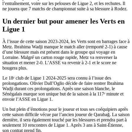
l’entraînement, voire sur les pelouses de Ligue 2, et les rechutes. Il
ne jouera que 7 matchs de championnat suite à sa blessure à Rodez.
Un dernier but pour amener les Verts en
Ligue 1
À l’issue de cette saison 2023-2024, les Verts sont en barrages face à
Metz. Ibrahima Wadji manque le match aller (remporté 2-1) à cause
d’une blessure mais est présent dans le groupe qui voyage en
Lorraine. Malgré un carton rouge rapide, Metz va renverser la
situation et mener 2-0. L’ASSE va revenir à 2-1 et le score ne
bougera plus.
Le 18ᵉ club de Ligue 1 2024-2025 sera connu à l’issue des
prolongations. Olivier Dall’Oglio décide de faire rentrer Ibrahima
Wadji durant ces prolongations. Après une saison blanche, le
Sénégalais marque son unique but de la saison à la 117ᵉ minute et
envoie l’ASSE en Ligue 1.
Un but plein d’émotions pour le joueur et tous ses coéquipiers après
cette saison difficile vécue par l’ancien joueur de Qarabağ. La saison
dernière, il sera également touché par les blessures et prendra part à
seulement 10 rencontres de Ligue 1. Après 3 ans à Saint-Étienne,
son contrat prend fin.