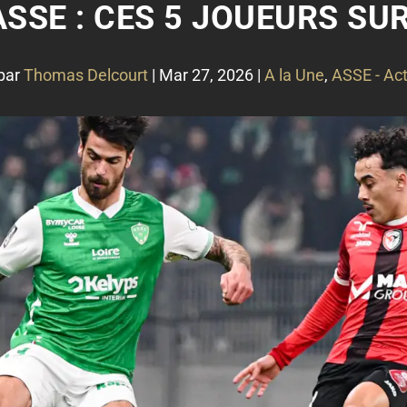
SSE : CES 5 JOUEURS SUR
par
Thomas Delcourt
|
Mar 27, 2026
|
A la Une
,
ASSE - Act