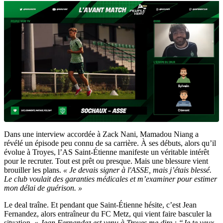
Dans une interview accordée à Zack Nani, Mamadou Niang a
révélé un épisode peu connu de sa carrière. À ses débuts, alors qu’il
évolue à Troyes, l’AS Saint-Étienne manifeste un véritable intérêt
pour le recruter. Tout est prêt ou presque. Mais une blessure vient
brouiller les plans.
« Je devais signer à l'ASSE, mais j’étais blessé.
Le club voulait des garanties médicales et m’examiner pour estimer
mon délai de guérison. »
Le deal traîne. Et pendant que Saint-Étienne hésite, c’est Jean
Fernandez, alors entraîneur du FC Metz, qui vient faire basculer la
situation. «
Jean Fernandez est venu à Troyes me dire : “Je te veux