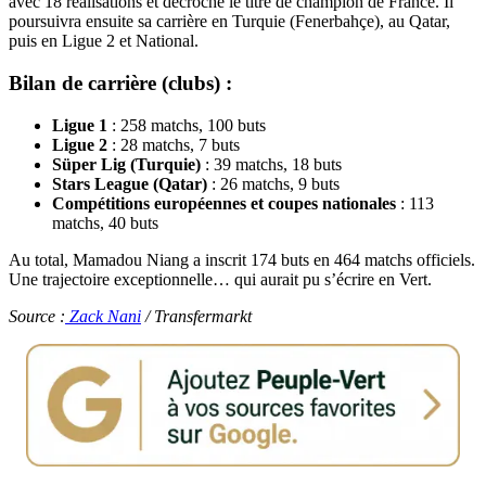
avec 18 réalisations et décroche le titre de champion de France. Il
poursuivra ensuite sa carrière en Turquie (Fenerbahçe), au Qatar,
puis en Ligue 2 et National.
Bilan de carrière (clubs) :
Ligue 1
: 258 matchs, 100 buts
Ligue 2
: 28 matchs, 7 buts
Süper Lig (Turquie)
: 39 matchs, 18 buts
Stars League (Qatar)
: 26 matchs, 9 buts
Compétitions européennes et coupes nationales
: 113
matchs, 40 buts
Au total, Mamadou Niang a inscrit 174 buts en 464 matchs officiels.
Une trajectoire exceptionnelle… qui aurait pu s’écrire en Vert.
Source :
Zack Nani
/ Transfermarkt