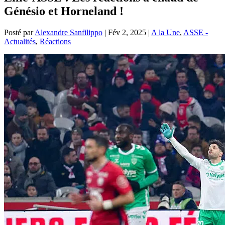
Génésio et Horneland !
Posté par
Alexandre Sanfilippo
|
Fév 2, 2025
|
A la Une
,
ASSE -
Actualités
,
Réactions