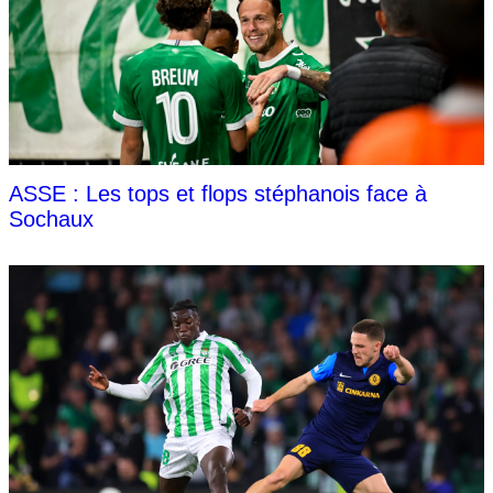
ASSE : Les tops et flops stéphanois face à
Sochaux