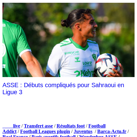
ASSE : Débuts compliqués pour Sahraoui en
Ligue 3
NOS PARTENAIRES
Foot
live
/
Transfert asse
/
Résultats foot
/
Football
Addict
/
Football Leagues plugin
/
Juventus
/
Barca-Actu.fr
/
Real France
/
Paris sportifs football
/
Wonderbox ASSE
/