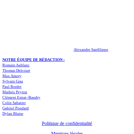
Actualités – ASSE – Foot
Peuple-Vert.fr est un site qui traite l’actualité de l’AS St-Etienne. Les
infos, le mercato, des exclus, les résultats, les classements, les
statistiques… Retrouvez tout ce qui concerne votre club de coeur !
RESPONSABLE DE LA PUBLICATION :
Alexandre Sanfilippo
NOTRE ÉQUIPE DE RÉDACTION :
Romain Aublanc
Thomas Delcourt
Max Amory
Sylvain Gras
Paul Bordet
Mathéo Peyron
Clément Estrat–Baudry
Colin Sabatier
Gabriel Pondard
Dylan Blaise
Politique de confidentialité
Mentions légales