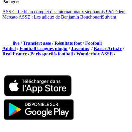
Partager:
ASSE : Le bilan complet des internationaux stéphanois !
Précédent
Mercato ASSE : Les adieux de Benjamin Bouchouari
Suivant
NOS PARTENAIRES
Foot
live
/
Transfert asse
/
Résultats foot
/
Football
Addict
/
Football Leagues plugin
/
Juventus
/
Barca-Actu.fr
/
Real France
/
Paris sportifs football
/
Wonderbox ASSE
/
Appli mobile
QUI SOMMES-NOUS ?