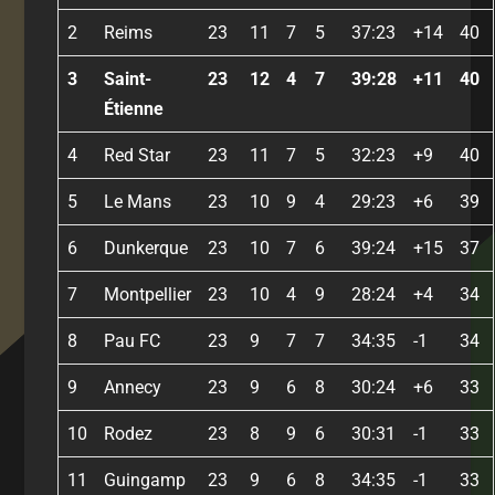
2
Reims
23
11
7
5
37:23
+14
40
3
Saint-
23
12
4
7
39:28
+11
40
Étienne
4
Red Star
23
11
7
5
32:23
+9
40
5
Le Mans
23
10
9
4
29:23
+6
39
6
Dunkerque
23
10
7
6
39:24
+15
37
7
Montpellier
23
10
4
9
28:24
+4
34
8
Pau FC
23
9
7
7
34:35
-1
34
9
Annecy
23
9
6
8
30:24
+6
33
10
Rodez
23
8
9
6
30:31
-1
33
11
Guingamp
23
9
6
8
34:35
-1
33