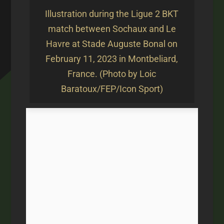
Illustration during the Ligue 2 BKT
match between Sochaux and Le
Havre at Stade Auguste Bonal on
February 11, 2023 in Montbeliard,
France. (Photo by Loic
Baratoux/FEP/Icon Sport)