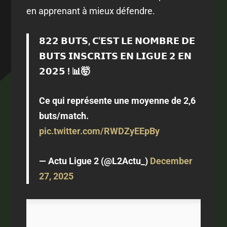
en apprenant à mieux défendre.
𝟴𝟮𝟮 𝗕𝗨𝗧𝗦, 𝗖'𝗘𝗦𝗧 𝗟𝗘 𝗡𝗢𝗠𝗕𝗥𝗘 𝗗𝗘
𝗕𝗨𝗧𝗦 𝗜𝗡𝗦𝗖𝗥𝗜𝗧𝗦 𝗘𝗡 𝗟𝗜𝗚𝗨𝗘 𝟮 𝗘𝗡
𝟮𝟬𝟮𝟱 ! 📊🤯
Ce qui représente une moyenne de 2,6
buts/match.
pic.twitter.com/RWDZyEEpBy
— Actu Ligue 2 (@L2Actu_)
December
27, 2025