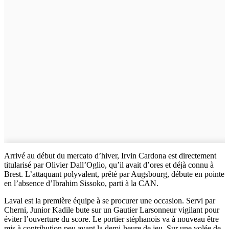
Arrivé au début du mercato d’hiver, Irvin Cardona est directement
titularisé par Olivier Dall’Oglio, qu’il avait d’ores et déjà connu à
Brest. L’attaquant polyvalent, prêté par Augsbourg, débute en pointe
en l’absence d’Ibrahim Sissoko, parti à la CAN.
Laval est la première équipe à se procurer une occasion. Servi par
Cherni, Junior Kadile bute sur un Gautier Larsonneur vigilant pour
éviter l’ouverture du score. Le portier stéphanois va à nouveau être
mis à contribution peu avant la demi-heure de jeu. Sur une volée de