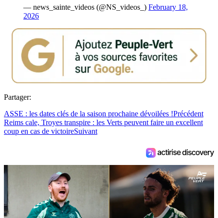
— news_sainte_videos (@NS_videos_)
February 18,
2026
Partager:
ASSE : les dates clés de la saison prochaine dévoilées !
Précédent
Reims cale, Troyes transpire : les Verts peuvent faire un excellent
coup en cas de victoire
Suivant