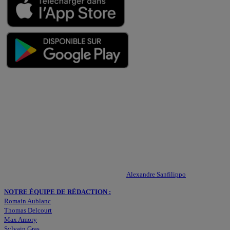
QUI SOMMES-NOUS ?
Actualités – ASSE – Foot
Peuple-Vert.fr est un site qui traite l’actualité de l’AS St-Etienne. Les
infos, le mercato, des exclus, les résultats, les classements, les
statistiques… Retrouvez tout ce qui concerne votre club de coeur !
RESPONSABLE DE LA PUBLICATION :
Alexandre Sanfilippo
NOTRE ÉQUIPE DE RÉDACTION :
Romain Aublanc
Thomas Delcourt
Max Amory
Sylvain Gras