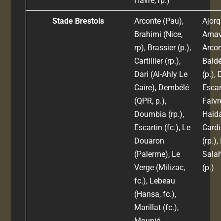
Havre, rp.)
Stade Brestois
Arconte (Pau),
Ajorq
Brahimi (Nice,
Amavi
rp), Brassier (p.),
Arcon
Cartillier (rp.),
Baldé
Dari (Al-Ahly Le
(p.),
Caire), Dembélé
Escart
(QPR, p.),
Faivre
Doumbia (rp.),
Haida
Escartin (fc.), Le
Cardi
Douaron
(rp.),
(Palerme), Le
Salah
Verge (Milizac,
(p.)
fc.), Lebeau
(Hansa, fc.),
Marillat (fc.),
Mounié