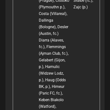
(Prague), Cissoko
Sidibé (fc.),
(Plymouthn p.),
Zajc (p.)
Costa (Villareal),
Dallinga
(Bologne), Desler
(Austin, fc.)
Diarra (Alaves,
fc.), Flemmings
(Ajman Club, fc.),
Gelabert (Gijon,
p.), Hamulic
(Widzew Lodz,
p.), Haug (Odds
BK, p.), Himeur
(Paric FC, fc.),
Keben Biakolo
(Watford),