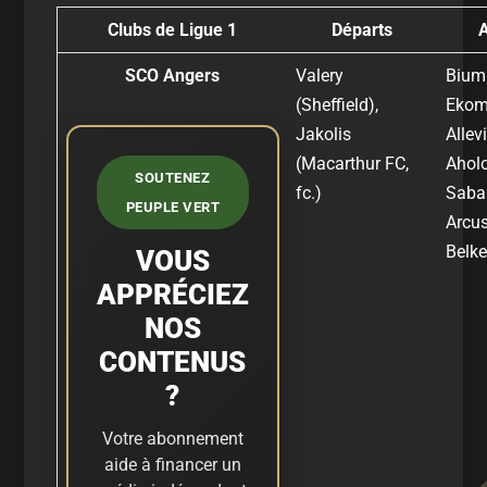
Clubs de Ligue 1
Départs
SCO Angers
Valery
Biuml
(Sheffield),
Ekomi
Jakolis
Allev
(Macarthur FC,
Aholo
SOUTENEZ
fc.)
Saban
PEUPLE VERT
Arcus
Belke
VOUS
APPRÉCIEZ
NOS
CONTENUS
?
Votre abonnement
aide à financer un