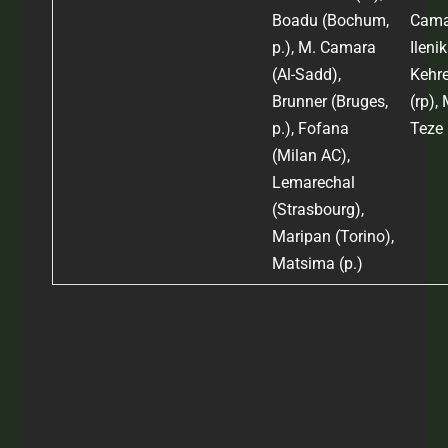
Boadu (Bochum,
Cama
p.), M. Camara
Ileni
(Al-Sadd),
Kehre
Brunner (Bruges,
(rp),
p.), Fofana
Teze
(Milan AC),
Lemarechal
(Strasbourg),
Maripan (Torino),
Matsima (p.)