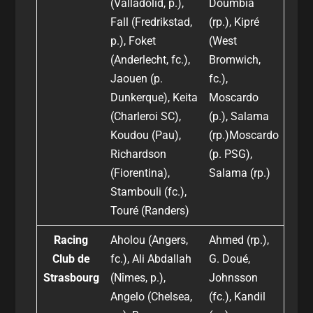
(Valladolid, p.),
Doumbia
Fall (Fredrikstad,
(rp.), Kipré
p.), Foket
(West
(Anderlecht, fc.),
Bromwich,
Jaouen (p.
fc.),
Dunkerque), Keita
Moscardo
(Charleroi SC),
(p.), Salama
Koudou (Pau),
(rp.)Moscardo
Richardson
(p. PSG),
(Fiorentina),
Salama (rp.)
Stambouli (fc.),
Touré (Randers)
Racing
Aholou (Angers,
Ahmed (rp.),
Club de
fc.), Ali Abdallah
G. Doué,
Strasbourg
(Nîmes, p.),
Johnsson
Angelo (Chelsea,
(fc.), Kandil