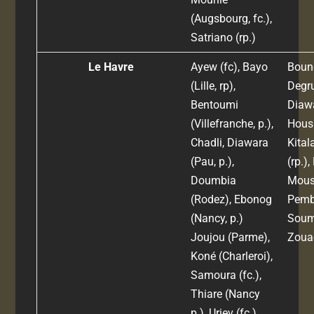
(Augsbourg, fc.),
Satriano (rp.)
Le Havre
Ayew (fc), Bayo
Boune
(Lille, rp),
Degru
Bentoumi
Diawa
(Villefranche, p.),
Housn
Chadli, Diawara
Kital
(Pau, p.),
(rp.),
Doumbia
Mouss
(Rodez), Ebonog
Pembé
(Nancy, p.)
Souma
Joujou (Parme),
Zouao
Koné (Charleroi),
Samoura (fc.),
Thiare (Nancy
p.), Uriev (fc.)