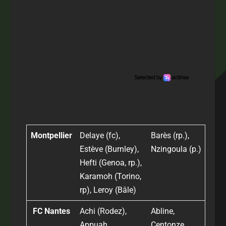
Montpellier
Delaye (fc),
Barès (rp.),
Estève (Burnley),
Nzingoula (p.)
Hefti (Genoa, rp.),
Karamoh (Torino,
rp), Leroy (Bâle)
FC Nantes
Achi (Rodez),
Abline,
Appuah
Centonze