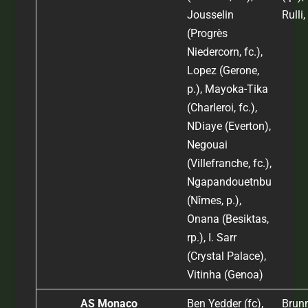
Jousselin
Rulli
(Progrès
Niedercorn, fc.),
Lopez (Gerone,
p.), Mayoka-Tika
(Charleroi, fc.),
NDiaye (Everton),
Negouai
(Villefranche, fc.),
Ngapandouetnbu
(Nîmes, p.),
Onana (Besiktas,
rp.), I. Sarr
(Crystal Palace),
Vitinha (Genoa)
AS Monaco
Ben Yedder (fc),
Brunn