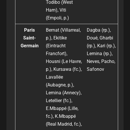
Todibo (West
Ham), Viti
(Empoli, p.)
Paris
Bernat (Villarreal,
Dagba (rp.),
Saint-
p.), Ekitike
Doué, Gharbi
Germain
(Eintracht
(rp.), Kari (rp.),
Francfort),
Lemina (rp.),
Housni (Le Havre,
Neves, Pacho,
p.), Kursawa (fc.),
Safonov
Lavallée
(Aubagne, p.),
Lemina (Annecy),
Letellier (fc.),
E.Mbappé (Lille,
fc.), K.Mbappé
(Real Madrid, fc.),