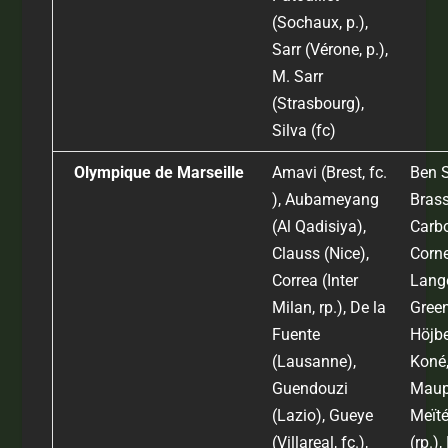
(Sochaux, p.),
Sarr (Vérone, p.),
M. Sarr
(Strasbourg),
Silva (fc)
Olympique de Marseille
Amavi (Brest, fc.
Ben S
), Aubameyang
Brassi
(Al Qadisiya),
Carbo
Clauss (Nice),
Corne
Correa (Inter
Lang
Milan, rp.), De la
Gree
Fuente
Höjbe
(Lausanne),
Koné, 
Guendouzi
Maupa
(Lazio), Gueye
Meït
(Villareal, fc.),
(rp.),