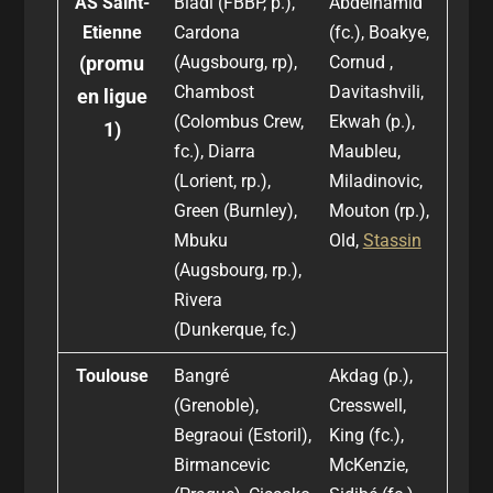
AS Saint-
Bladi (FBBP, p.),
Abdelhamid
Etienne
Cardona
(fc.), Boakye,
(promu
(Augsbourg, rp),
Cornud ,
Chambost
Davitashvili,
en ligue
(Colombus Crew,
Ekwah (p.),
1)
fc.), Diarra
Maubleu,
(Lorient, rp.),
Miladinovic,
Green (Burnley),
Mouton (rp.),
Mbuku
Old,
Stassin
(Augsbourg, rp.),
Rivera
(Dunkerque, fc.)
Toulouse
Bangré
Akdag (p.),
(Grenoble),
Cresswell,
Begraoui (Estoril),
King (fc.),
Birmancevic
McKenzie,