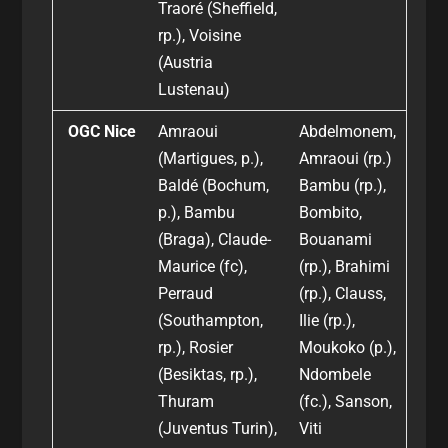
Traoré (Sheffield,
rp.), Voisine
(Austria
Lustenau)
OGC Nice
Amraoui
Abdelmonem,
(Martigues, p.),
Amraoui (rp.)
Baldé (Bochum,
Bambu (rp.),
p.), Bambu
Bombito,
(Braga), Claude-
Bouanami
Maurice (fc),
(rp.), Brahimi
Perraud
(rp.), Clauss,
(Southampton,
Ilie (rp.),
rp.), Rosier
Moukoko (p.),
(Besiktas, rp.),
Ndombele
Thuram
(fc.), Sanson,
(Juventus Turin),
Viti