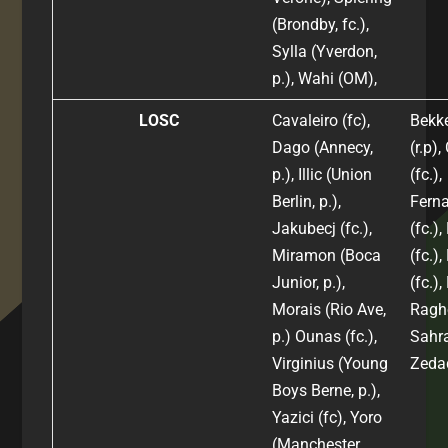
(Brondby, fc.),
Sylla (Yverdon,
p.), Wahi (OM),
LOSC
Cavaleiro (fc),
Bekke
Dago (Annecy,
(r.p),
p.), Illic (Union
(fc.),
Berlin, p.),
Fern
Jakubecj (fc.),
(fc.)
Miramon (Boca
(fc.)
Junior, p.),
(fc.)
Morais (Rio Ave,
Ragho
p.) Ounas (fc.),
Sahra
Virginius (Young
Zedad
Boys Berne, p.),
Yazici (fc), Yoro
(Manchester