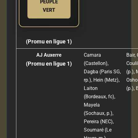
PEUPLE
VERT
(Promu en ligue 1)
AJ Auxerre
Camara
Bair,
(Promu en ligue 1)
(Castellon),
Couli
Dagba (Paris SG,
(p.), 
rp.), Hein (Metz),
Osho 
Laiton
(p.),
(Bordeaux, fc),
Mayela
(Sochaux, p.),
Pereira (NEC),
Soumaré (Le