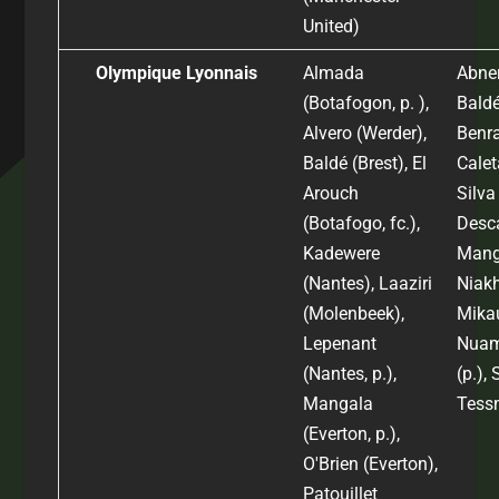
United)
Olympique Lyonnais
Almada
Abner
(Botafogon, p. ),
Baldé
Alvero (Werder),
Benr
Baldé (Brest), El
Calet
Arouch
Silva 
(Botafogo, fc.),
Desca
Kadewere
Mang
(Nantes), Laaziri
Niakh
(Molenbeek),
Mika
Lepenant
Nuam
(Nantes, p.),
(p.), 
Mangala
Tess
(Everton, p.),
O'Brien (Everton),
Patouillet