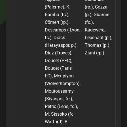
(Palerme), K.
(rp.), Cozza
Bamba (fc.),
(p.), Gbamin
Cömert (rp.),
(fc.),
Descamps ( Lyon,
Kadewere,
fc.), Diack
Lepenant (p.),
(Hatayaspor, p.),
Thomas (p.),
Diaz (Troyes),
Ziani (rp.)
Doucet (PFC),
Doucet (Paris
FC), Meupiyou
(Wolverhampton),
Moutoussamy
(Sivaspor, fc.),
Petric (Lens, fc.),
M. Sissoko (fc.
Watford), B.