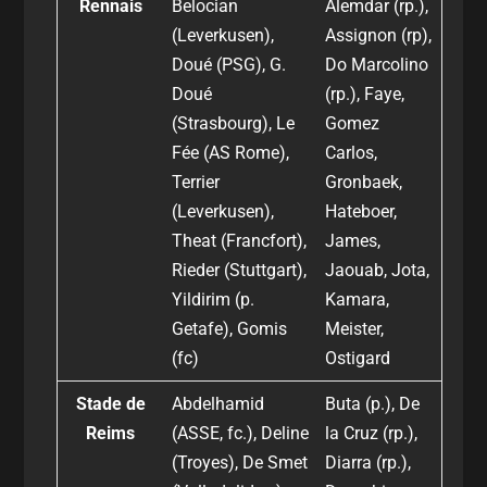
Rennais
Belocian
Alemdar (rp.),
(Leverkusen),
Assignon (rp),
Doué (PSG), G.
Do Marcolino
Doué
(rp.), Faye,
(Strasbourg), Le
Gomez
Fée (AS Rome),
Carlos,
Terrier
Gronbaek,
(Leverkusen),
Hateboer,
Theat (Francfort),
James,
Rieder (Stuttgart),
Jaouab, Jota,
Yildirim (p.
Kamara,
Getafe), Gomis
Meister,
(fc)
Ostigard
Stade de
Abdelhamid
Buta (p.), De
Reims
(ASSE, fc.), Deline
la Cruz (rp.),
(Troyes), De Smet
Diarra (rp.),