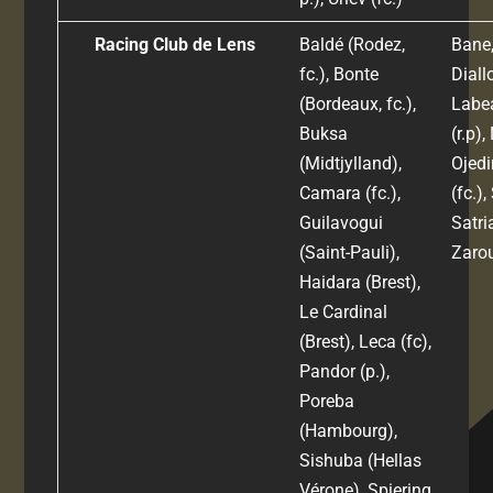
Racing Club de Lens
Baldé (Rodez,
Bane,
fc.), Bonte
Diallo
(Bordeaux, fc.),
Labe
Buksa
(r.p),
(Midtjylland),
Ojedi
Camara (fc.),
(fc.),
Guilavogui
Satri
(Saint-Pauli),
Zaro
Haidara (Brest),
Le Cardinal
(Brest), Leca (fc),
Pandor (p.),
Poreba
(Hambourg),
Sishuba (Hellas
Vérone), Spiering