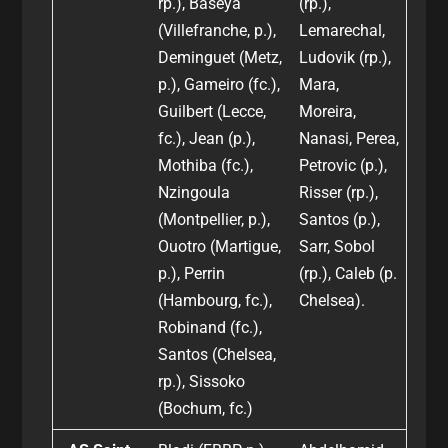
rp.), Baseya
(rp.),
(Villefranche, p.),
Lemarechal,
Deminguet (Metz,
Ludovik (rp.),
p.), Gameiro (fc.),
Mara,
Guilbert (Lecce,
Moreira,
fc.), Jean (p.),
Nanasi, Perea,
Mothiba (fc.),
Petrovic (p.),
Nzingoula
Risser (rp.),
(Montpellier, p.),
Santos (p.),
Ouotro (Martigue,
Sarr, Sobol
p.), Perrin
(rp.), Caleb (p.
(Hambourg, fc.),
Chelsea).
Robinand (fc.),
Santos (Chelsea,
rp.), Sissoko
(Bochum, fc.)