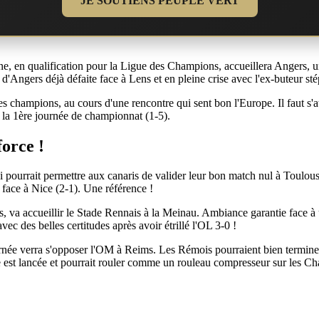
JE SOUTIENS PEUPLE VERT
e, en qualification pour la Ligue des Champions, accueillera Angers, u
'Angers déjà défaite face à Lens et en pleine crise avec l'ex-buteur sté
s champions, au cours d'une rencontre qui sent bon l'Europe. Il faut s'a
e la 1ère journée de championnat (1-5).
force !
pourrait permettre aux canaris de valider leur bon match nul à Toulouse
 face à Nice (2-1). Une référence !
ts, va accueillir le Stade Rennais à la Meinau. Ambiance garantie face à
vec des belles certitudes après avoir étrillé l'OL 3-0 !
ée verra s'opposer l'OM à Reims. Les Rémois pourraient bien terminer
 est lancée et pourrait rouler comme un rouleau compresseur sur les Ch