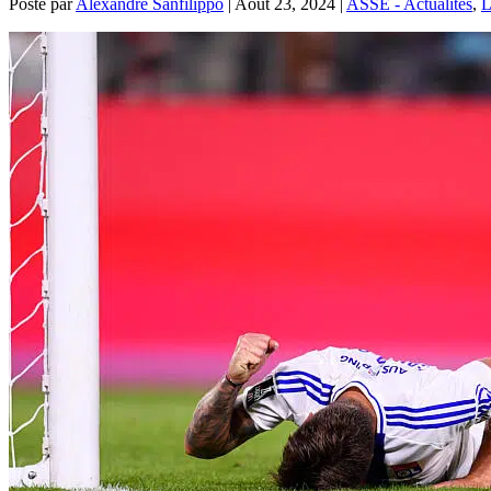
Posté par
Alexandre Sanfilippo
|
Août 23, 2024
|
ASSE - Actualités
,
L