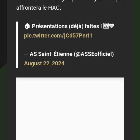
affrontera le HAC.
🏠 Présentations (déjà) faites ! 🆕💚
pic.twitter.com/jCd57PnrI1
— AS Saint-Étienne (@ASSEofficiel)
August 22, 2024