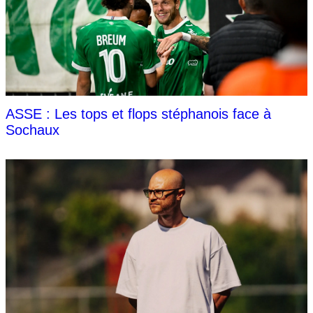
ASSE : Les tops et flops stéphanois face à
Sochaux