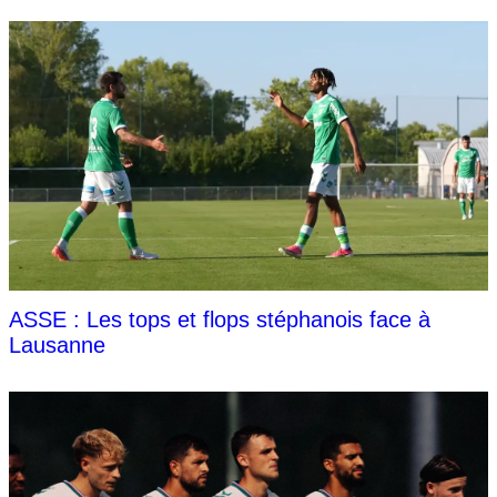
ASSE : Les tops et flops stéphanois face à
Lausanne