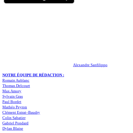
QUI SOMMES-NOUS ?
Actualités – ASSE – Foot
Peuple-Vert.fr est un site qui traite l’actualité de l’AS St-Etienne. Les
infos, le mercato, des exclus, les résultats, les classements, les
statistiques… Retrouvez tout ce qui concerne votre club de coeur !
RESPONSABLE DE LA PUBLICATION :
Alexandre Sanfilippo
NOTRE ÉQUIPE DE RÉDACTION :
Romain Aublanc
Thomas Delcourt
Max Amory
Sylvain Gras
Paul Bordet
Mathéo Peyron
Clément Estrat–Baudry
Colin Sabatier
Gabriel Pondard
Dylan Blaise