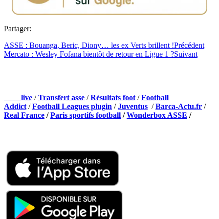
Partager:
ASSE : Bouanga, Beric, Diony… les ex Verts brillent !
Précédent
Mercato : Wesley Fofana bientôt de retour en Ligue 1 ?
Suivant
NOS PARTENAIRES
Foot
live
/
Transfert asse
/
Résultats foot
/
Football
Addict
/
Football Leagues plugin
/
Juventus
/
Barca-Actu.fr
/
Real France
/
Paris sportifs football
/
Wonderbox ASSE
/
Appli mobile