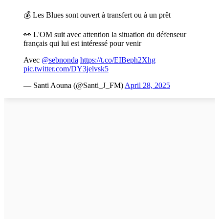
💰 Les Blues sont ouvert à transfert ou à un prêt
👀 L'OM suit avec attention la situation du défenseur
français qui lui est intéressé pour venir
Avec
@sebnonda
https://t.co/EIBeph2Xhg
pic.twitter.com/DY3jelvsk5
— Santi Aouna (@Santi_J_FM)
April 28, 2025