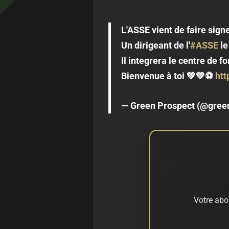
L'ASSE vient de faire sign
Un dirigeant de l'
#ASSE
le
Il integrera le centre de f
Bienvenue à toi 💚💚⚽️
htt
— Green Prospect (@gree
Votre abo