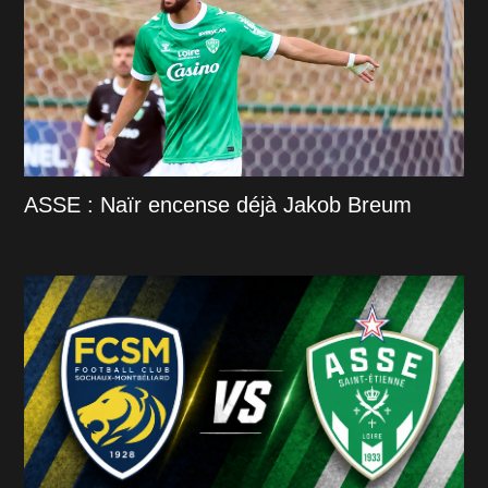
ASSE : Naïr encense déjà Jakob Breum