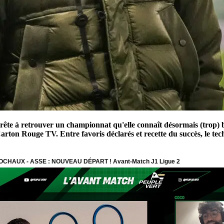
rête à retrouver un championnat qu'elle connaît désormais (trop) bi
Carton Rouge TV. Entre favoris déclarés et recette du succès, le tec