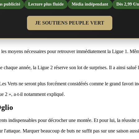
s publicité
Lecture plus fluide
Média indépendant
Dès 2,99 €/
JE SOUTIENS PEUPLE VERT
 les moyens nécessaires pour retrouver immédiatement la Ligue 1. Même
 chaque année, la Ligue 2 réserve son lot de surprises. Il a ainsi salué l
. Les Verts ne seront plus forcément considérés comme le grand favori i
ue 2 », a-t-il notamment expliqué.
Oglio
dients indispensables pour décrocher une montée. Et pour lui, la réussite
ur l'attaque. Marquer beaucoup de buts ne suffit pas sur une saison auss