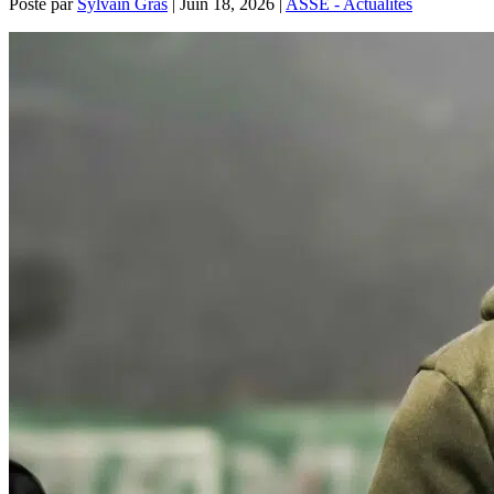
Posté par
Sylvain Gras
|
Juin 18, 2026
|
ASSE - Actualités