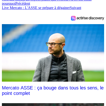
pourquoi
Précédent
Live Mercato : L'ASSE se prépare à dégainer
Suivant
Mercato ASSE : ça bouge dans tous les sens, le
point complet