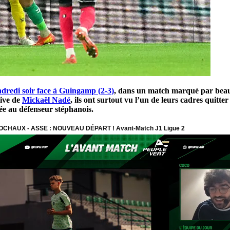
endredi soir face à Guingamp (2-3)
, dans un match marqué par beauco
dive de
Mickaël Nadé
, ils ont surtout vu l’un de leurs cadres qui
gée au défenseur stéphanois.