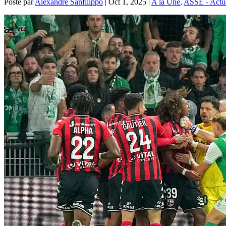
Posté par
Alexandre Sanfilippo
|
Oct 1, 2025
|
A la Une
,
ASSE - Actua