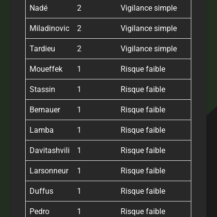
Nadé
2
Vigilance simple
Miladinovic
2
Vigilance simple
Tardieu
2
Vigilance simple
Moueffek
1
Risque faible
Stassin
1
Risque faible
Bernauer
1
Risque faible
Lamba
1
Risque faible
Davitashvili
1
Risque faible
Larsonneur
1
Risque faible
Duffus
1
Risque faible
Pedro
1
Risque faible