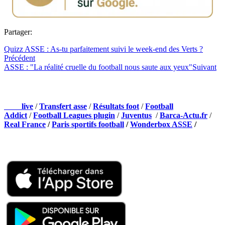
Partager:
Quizz ASSE : As-tu parfaitement suivi le week-end des Verts ?
Précédent
ASSE : "La réalité cruelle du football nous saute aux yeux"
Suivant
NOS PARTENAIRES
Foot
live
/
Transfert asse
/
Résultats foot
/
Football
Addict
/
Football Leagues plugin
/
Juventus
/
Barca-Actu.fr
/
Real France
/
Paris sportifs football
/
Wonderbox ASSE
/
Appli mobile