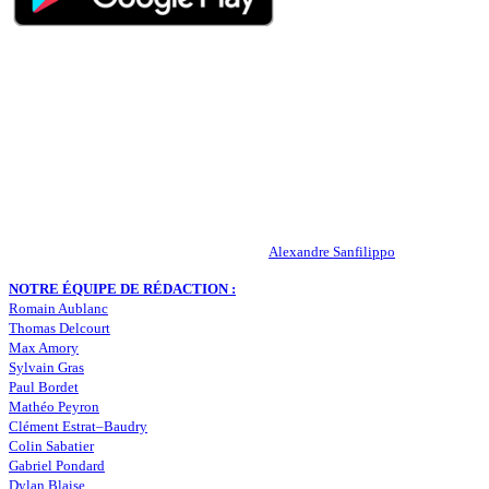
QUI SOMMES-NOUS ?
Actualités – ASSE – Foot
Peuple-Vert.fr est un site qui traite l’actualité de l’AS St-Etienne. Les
infos, le mercato, des exclus, les résultats, les classements, les
statistiques… Retrouvez tout ce qui concerne votre club de coeur !
RESPONSABLE DE LA PUBLICATION :
Alexandre Sanfilippo
NOTRE ÉQUIPE DE RÉDACTION :
Romain Aublanc
Thomas Delcourt
Max Amory
Sylvain Gras
Paul Bordet
Mathéo Peyron
Clément Estrat–Baudry
Colin Sabatier
Gabriel Pondard
Dylan Blaise