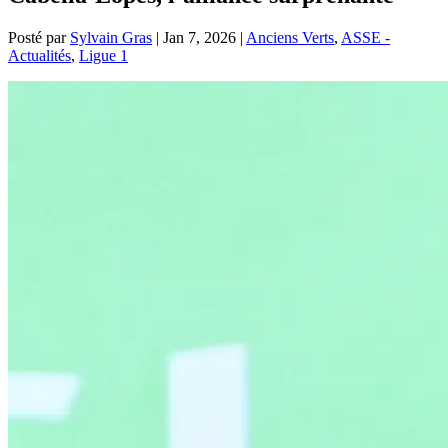
Posté par
Sylvain Gras
|
Jan 7, 2026
|
Anciens Verts
,
ASSE -
Actualités
,
Ligue 1