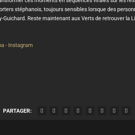
ransformer ces moments en séquences virales sur les rése
porters stéphanois, toujours sensibles lorsque des person
-Guichard. Reste maintenant aux Verts de retrouver la Li
a - Instagram
PARTAGER: