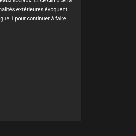
aux sociaux. Et ce clin d’œil à
nalités extérieures évoquent
gue 1 pour continuer à faire