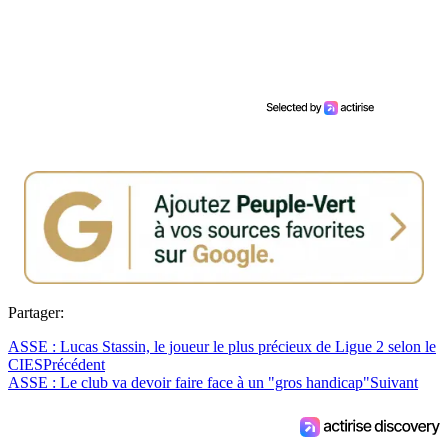
Partager:
ASSE : Lucas Stassin, le joueur le plus précieux de Ligue 2 selon le
CIES
Précédent
ASSE : Le club va devoir faire face à un "gros handicap"
Suivant