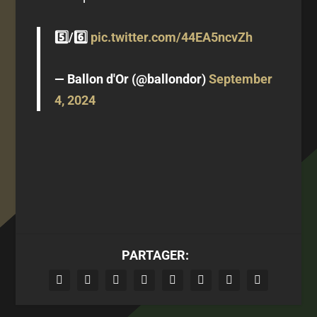
5️⃣/6️⃣
pic.twitter.com/44EA5ncvZh
— Ballon d'Or (@ballondor)
September
4, 2024
PARTAGER: