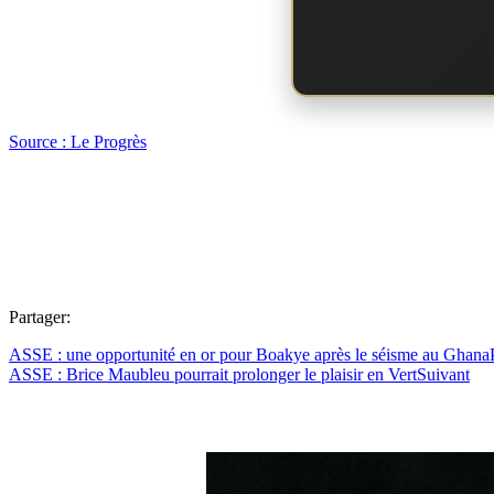
Source : Le Progrès
Partager:
ASSE : une opportunité en or pour Boakye après le séisme au Ghana
ASSE : Brice Maubleu pourrait prolonger le plaisir en Vert
Suivant