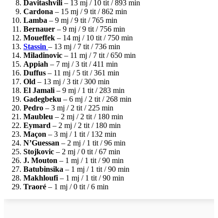
Davitashvili
– 13 mj / 10 tit / 893 min
Cardona
– 15 mj / 9 tit / 862 min
Lamba
– 9 mj / 9 tit / 765 min
Bernauer
– 9 mj / 9 tit / 756 min
Moueffek
– 14 mj / 10 tit / 750 min
Stassin
– 13 mj / 7 tit / 736 min
Miladinovic
– 11 mj / 7 tit / 650 min
Appiah
– 7 mj / 3 tit / 411 min
Duffus
– 11 mj / 5 tit / 361 min
Old
– 13 mj / 3 tit / 300 min
El Jamali
– 9 mj / 1 tit / 283 min
Gadegbeku
– 6 mj / 2 tit / 268 min
Pedro
– 3 mj / 2 tit / 225 min
Maubleu
– 2 mj / 2 tit / 180 min
Eymard
– 2 mj / 2 tit / 180 min
Maçon
– 3 mj / 1 tit / 132 min
N’Guessan
– 2 mj / 1 tit / 96 min
Stojkovic
– 2 mj / 0 tit / 67 min
J. Mouton
– 1 mj / 1 tit / 90 min
Batubinsika
– 1 mj / 1 tit / 90 min
Makhloufi
– 1 mj / 1 tit / 90 min
Traoré
– 1 mj / 0 tit / 6 min