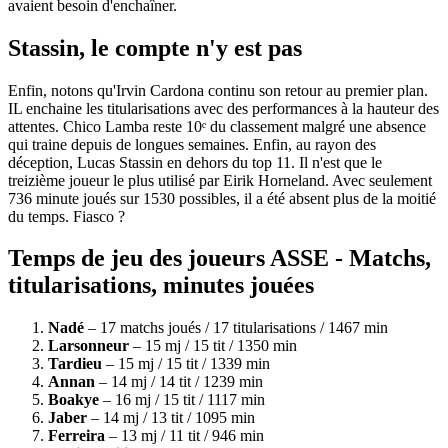
avaient besoin d'enchaîner.
Stassin, le compte n'y est pas
Enfin, notons qu'Irvin Cardona continu son retour au premier plan.
IL enchaine les titularisations avec des performances à la hauteur des
attentes. Chico Lamba reste 10ᵉ du classement malgré une absence
qui traine depuis de longues semaines. Enfin, au rayon des
déception, Lucas Stassin en dehors du top 11. Il n'est que le
treizième joueur le plus utilisé par Eirik Horneland. Avec seulement
736 minute joués sur 1530 possibles, il a été absent plus de la moitié
du temps. Fiasco ?
Temps de jeu des joueurs ASSE - Matchs,
titularisations, minutes jouées
Nadé
– 17 matchs joués / 17 titularisations / 1467 min
Larsonneur
– 15 mj / 15 tit / 1350 min
Tardieu
– 15 mj / 15 tit / 1339 min
Annan
– 14 mj / 14 tit / 1239 min
Boakye
– 16 mj / 15 tit / 1117 min
Jaber
– 14 mj / 13 tit / 1095 min
Ferreira
– 13 mj / 11 tit / 946 min