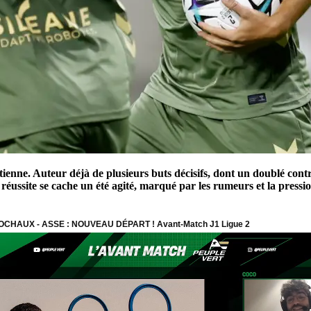
tienne. Auteur déjà de plusieurs buts décisifs, dont un doublé cont
réussite se cache un été agité, marqué par les rumeurs et la pressi