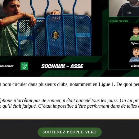
on nom circuler dans plusieurs clubs, notamment en Ligue 1. De quoi pert
éphone n’arrêtait pas de sonner, il était harcelé tous les jours. On lui 
e qu’il était fatigué. C’était impossible d’être performant dans de telles
SOUTENEZ PEUPLE VERT