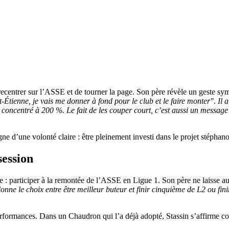
recentrer sur l’ASSE et de tourner la page. Son père révèle un geste sy
nt-Étienne, je vais me donner à fond pour le club et le faire monter"
.
Il a
et concentré à 200 %. Le fait de les couper court, c’est aussi un message
d’une volonté claire : être pleinement investi dans le projet stéphano
session
aire : participer à la remontée de l’ASSE en Ligue 1. Son père ne laisse a
i donne le choix entre être meilleur buteur et finir cinquième de L2 ou fi
performances. Dans un Chaudron qui l’a déjà adopté, Stassin s’affirme c