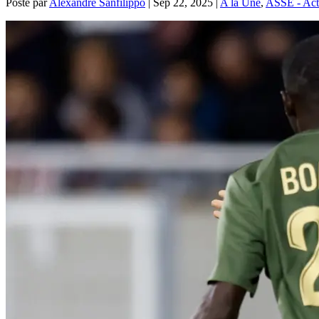
Posté par
Alexandre Sanfilippo
|
Sep 22, 2025
|
A la Une
,
ASSE - Actu