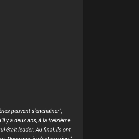
éries peuvent s’enchaîner"
,
u’il y a deux ans, à la treizième
 était leader. Au final, ils ont
s. Donc non, je n’enterre rien."