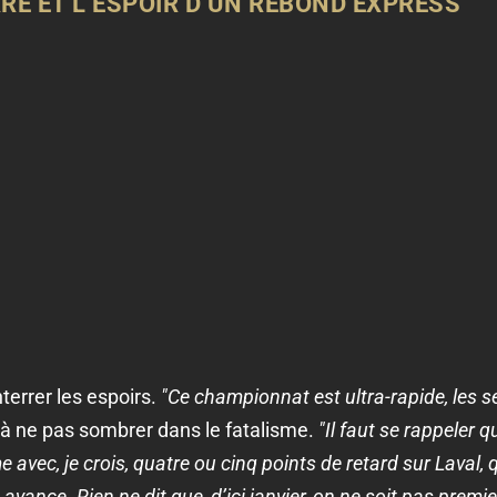
RE ET L’ESPOIR D’UN REBOND EXPRESS
terrer les espoirs.
"Ce championnat est ultra-rapide, les s
é à ne pas sombrer dans le fatalisme.
"Il faut se rappeler q
 avec, je crois, quatre ou cinq points de retard sur Laval, qui
vance. Rien ne dit que, d’ici janvier, on ne soit pas premier