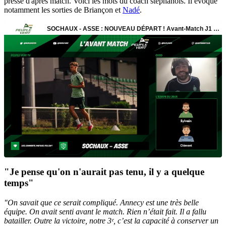
presse d'après match. Voici les mots du coach stéphanois. Il évoque
notamment les sorties de Briançon et
Nadé
.
"Je pense qu'on n'aurait pas tenu, il y a quelque
temps"
"On savait que ce serait compliqué. Annecy est une très belle
équipe. On avait senti avant le match. Rien n’était fait. Il a fallu
batailler. Outre la victoire, notre 3ᵉ, c’est la capacité à conserver un