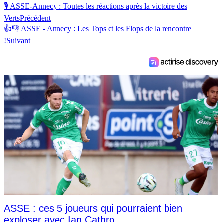
🎙 ASSE-Annecy : Toutes les réactions après la victoire des
Verts
Précédent
👍👎 ASSE - Annecy : Les Tops et les Flops de la rencontre
!
Suivant
ASSE : ces 5 joueurs qui pourraient bien
exploser avec Ian Cathro