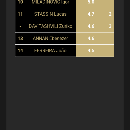
10
MILADINOVIC Igor
5.0
11
STASSIN Lucas
4.7
2
-
DAVITASHVILI Zuriko
4.6
3
13
ANNAN Ebenezer
4.6
14
FERREIRA João
4.5