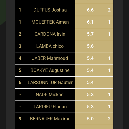
1
DUFFUS Joshua
6.6
2
1
MOUEFFEK Aïmen
6.1
1
2
CARDONA Irvin
5.7
1
3
LAMBA chico
5.6
4
JABER Mahmoud
5.4
1
5
BOAKYE Augustine
5.4
1
6
LARSONNEUR Gautier
5.4
-
NADE Mickaël
5.3
1
-
TARDIEU Florian
5.3
1
9
BERNAUER Maxime
5.0
2