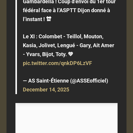
Gambardella ! Coup d’envoi du 1er tour
fédéral face à l’ASPTT Dijon donné à
l’instant ! 🔛
Le XI : Colombet - Teillol, Mouton,
Kasia, Jolivet, Lengué - Gary, Ait Amer
- Yvars, Bijot, Toty. 💚
pic.twitter.com/qnkDP6LzVF
— AS Saint-Étienne (@ASSEofficiel)
December 14, 2025