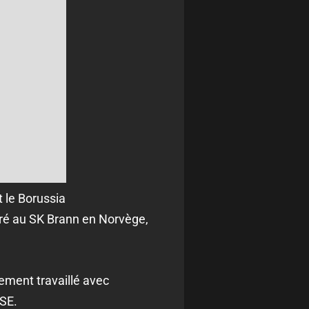
t le Borussia
oré au SK Brann en Norvège,
lement travaillé avec
SSE.