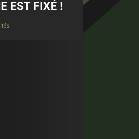
 EST FIXÉ !
ités