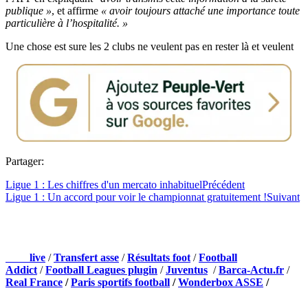
publique »
, et affirme
« avoir toujours attaché une importance toute
particulière à l’hospitalité. »
Une chose est sure les 2 clubs ne veulent pas en rester là et veulent
Partager:
Ligue 1 : Les chiffres d'un mercato inhabituel
Précédent
Ligue 1 : Un accord pour voir le championnat gratuitement !
Suivant
NOS PARTENAIRES
Foot
live
/
Transfert asse
/
Résultats foot
/
Football
Addict
/
Football Leagues plugin
/
Juventus
/
Barca-Actu.fr
/
Real France
/
Paris sportifs football
/
Wonderbox ASSE
/