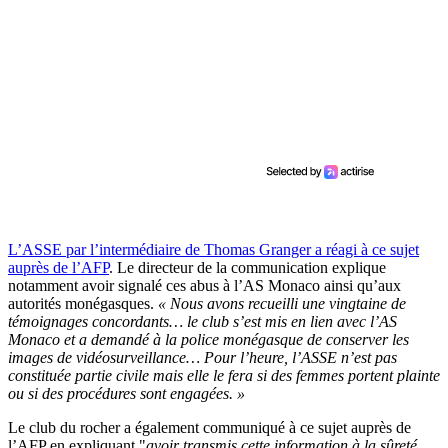
L’ASSE par l’intermédiaire de Thomas Granger a réagi à ce sujet
auprès de l’AFP
. Le directeur de la communication explique
notamment avoir signalé ces abus à l’AS Monaco ainsi qu’aux
autorités monégasques.
« Nous avons recueilli une vingtaine de
témoignages concordants… le club s’est mis en lien avec l’AS
Monaco
et a
demandé à la police monégasque de conserver les
images de vidéosurveillance… Pour l’heure, l’ASSE n’est pas
constituée partie civile mais elle le fera si des femmes portent plainte
ou si des procédures sont engagées. »
Le club du rocher a également communiqué à ce sujet auprès de
l’AFP en expliquant "
avoir transmis cette information à la sûreté