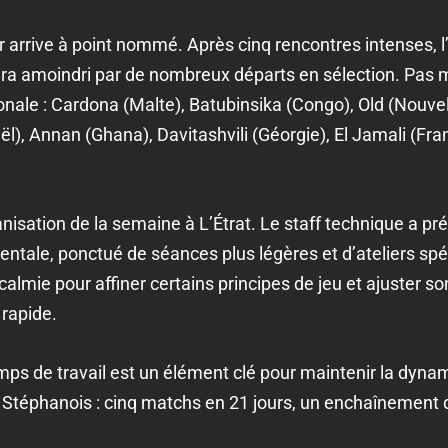
 arrive à point nommé. Après cinq rencontres intenses, l’
era amoindri par de nombreux départs en sélection. Pas 
onale : Cardona (Malte), Batubinsika (Congo), Old (Nouvel
aël), Annan (Ghana), Davitashvili (Géorgie), El Jamali (Fra
nisation de la semaine à L’Étrat. Le staff technique a p
ntale, ponctué de séances plus légères et d’ateliers spé
almie pour affiner certains principes de jeu et ajuster s
rapide.
ps de travail est un élément clé pour maintenir la dynami
téphanois : cinq matchs en 21 jours, un enchaînement dé