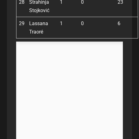
28
Strahinja
1
0
23
Stojković
29
Lassana
1
0
6
Traoré