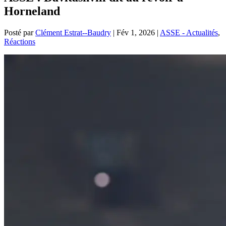
Horneland
Posté par
Clément Estrat--Baudry
|
Fév 1, 2026
|
ASSE - Actualités
,
Réactions