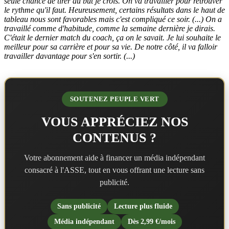
seule chance de tirer au but je crois. On va travailler pour retrouver
le rythme qu'il faut. Heureusement, certains résultats dans le haut de
tableau nous sont favorables mais c'est compliqué ce soir. (...) On a
travaillé comme d'habitude, comme la semaine dernière je dirais.
C'était le dernier match du coach, ça on le savait. Je lui souhaite le
meilleur pour sa carrière et pour sa vie. De notre côté, il va falloir
travailler davantage pour s'en sortir. (...)
SOUTENEZ PEUPLE VERT
VOUS APPRÉCIEZ NOS
CONTENUS ?
Votre abonnement aide à financer un média indépendant
consacré à l'ASSE, tout en vous offrant une lecture sans
publicité.
Sans publicité
Lecture plus fluide
Média indépendant
Dès 2,99 €/mois