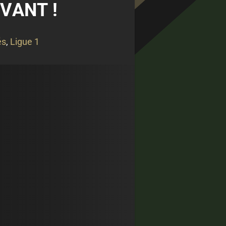
VANT !
és
,
Ligue 1