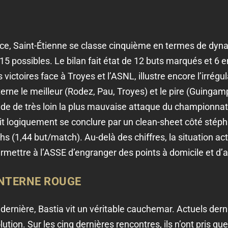
e, Saint-Étienne se classe cinquième en termes de dyna
15 possibles. Le bilan fait état de 12 buts marqués et 6 
victoires face à Troyes et l’ASNL, illustre encore l’irrégu
lterne le meilleur (Rodez, Pau, Troyes) et le pire (Guinga
de de très loin la plus mauvaise attaque du championnat. 
it logiquement se conclure par un clean-sheet côté stéph
 (1,44 but/match). Au-delà des chiffres, la situation act
rmettre à l’ASSE d’engranger des points à domicile et d’
ANTERNE ROUGE
 dernière, Bastia vit un véritable cauchemar. Actuels der
tion. Sur les cinq dernières rencontres, ils n’ont pris que