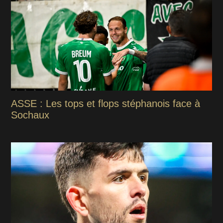
ASSE : Les tops et flops stéphanois face à
Sochaux