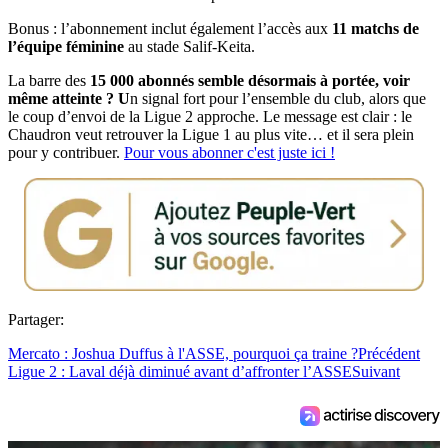
Bonus : l’abonnement inclut également l’accès aux
11 matchs de
l’équipe féminine
au stade Salif-Keita.
La barre des
15 000 abonnés semble désormais à portée, voir
même atteinte ? U
n signal fort pour l’ensemble du club, alors que
le coup d’envoi de la Ligue 2 approche. Le message est clair : le
Chaudron veut retrouver la Ligue 1 au plus vite… et il sera plein
pour y contribuer.
Pour vous abonner c'est juste ici !
Partager:
Mercato : Joshua Duffus à l'ASSE, pourquoi ça traine ?
Précédent
Ligue 2 : Laval déjà diminué avant d’affronter l’ASSE
Suivant